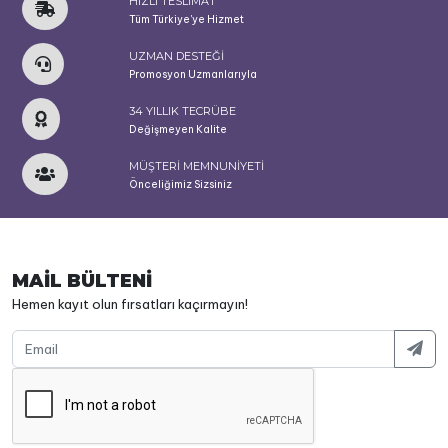
HIZLI TESLİMAT
Tüm Türkiye'ye Hizmet
UZMAN DESTEĞİ
Promosyon Uzmanlarıyla
34 YILLIK TECRÜBE
Değişmeyen Kalite
MÜŞTERİ MEMNUNİYETİ
Önceliğimiz Sizsiniz
MAİL BÜLTENİ
Hemen kayıt olun fırsatları kaçırmayın!