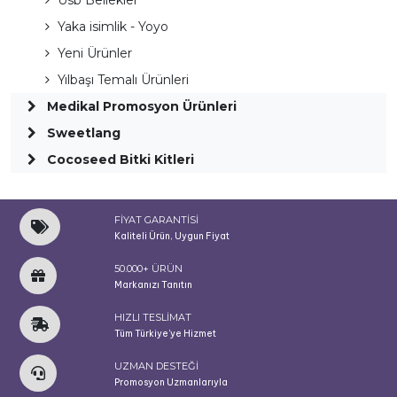
Usb Bellekler
Yaka isimlik - Yoyo
Yeni Ürünler
Yılbaşı Temalı Ürünleri
Medikal Promosyon Ürünleri
Sweetlang
Cocoseed Bitki Kitleri
FİYAT GARANTİSİ
Kaliteli Ürün, Uygun Fiyat
50.000+ ÜRÜN
Markanızı Tanıtın
HIZLI TESLİMAT
Tüm Türkiye'ye Hizmet
UZMAN DESTEĞİ
Promosyon Uzmanlarıyla