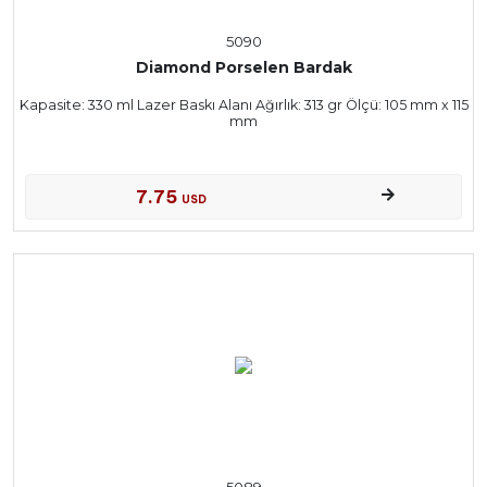
5090
Diamond Porselen Bardak
Kapasite: 330 ml Lazer Baskı Alanı Ağırlık: 313 gr Ölçü: 105 mm x 115
mm
7.75
USD
5089