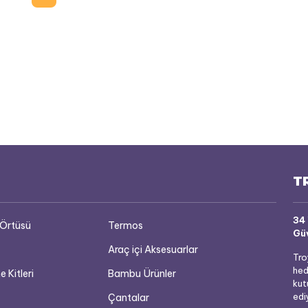
T
34 
 Örtüsü
Termos
Gü
Araç içi Aksesuarlar
Tro
hed
e Kitleri
Bambu Ürünler
kut
edi
Çantalar