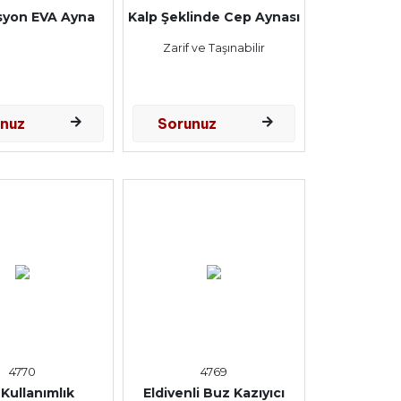
yon EVA Ayna
Kalp Şeklinde Cep Aynası
Zarif ve Taşınabilir
unuz
Sorunuz
4770
4769
Kullanımlık
Eldivenli Buz Kazıyıcı