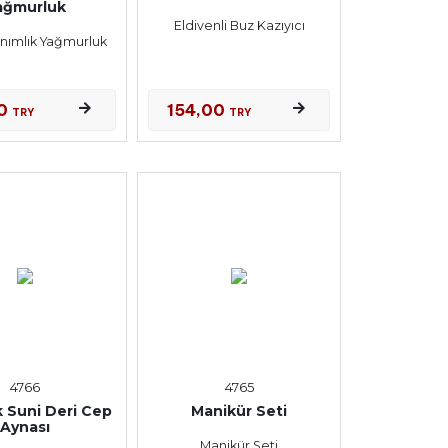
ağmurluk
Eldivenli Buz Kazıyıcı
anımlık Yağmurluk
00
154,00
TRY
TRY
4766
4765
k Suni Deri Cep
Manikür Seti
Aynası
Manikür Seti