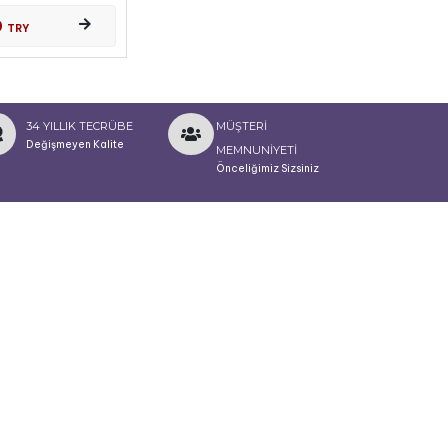
0
TRY
34 YILLIK TECRÜBE
MÜŞTERİ
Değişmeyen Kalite
MEMNUNİYETİ
Önceliğimiz Sizsiniz