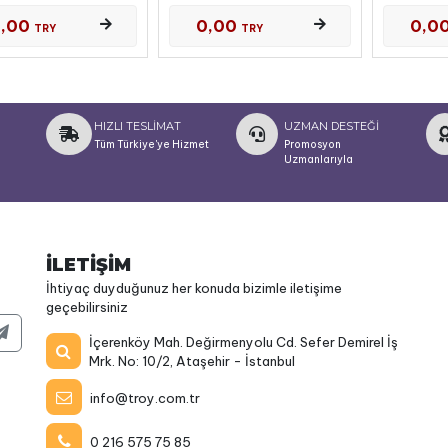
0,00
0,00
0,0
TRY
TRY
HIZLI TESLİMAT
UZMAN DESTEĞİ
Tüm Türkiye'ye Hizmet
Promosyon
Uzmanlarıyla
İLETİŞİM
İhtiyaç duyduğunuz her konuda bizimle iletişime
geçebilirsiniz
İçerenköy Mah. Değirmenyolu Cd. Sefer Demirel İş
Mrk. No: 10/2, Ataşehir - İstanbul
info@troy.com.tr
0 216 575 75 85