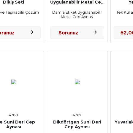
Dikiş Seti
Uygulanabilir Metal Cep
Y
Aynası
 ve Taşınabilir Çözüm
Damla Etiket Uygulanabilir
Tek Kull
Metal Cep Aynası
orunuz
Sorunuz
52,
4768
4767
e Suni Deri Cep
Dikdörtgen Suni Deri
Yuvarla
Aynası
Cep Aynası