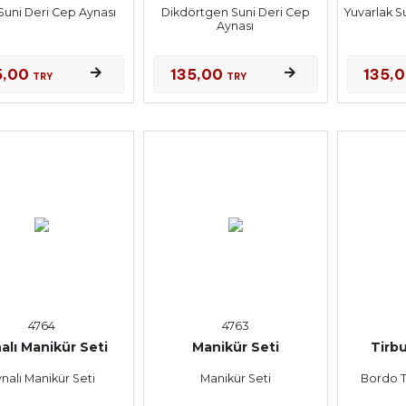
Suni Deri Cep Aynası
Dikdörtgen Suni Deri Cep
Yuvarlak S
Aynası
5,00
135,00
135,
TRY
TRY
4764
4763
alı Manikür Seti
Manikür Seti
Tirb
nalı Manikür Seti
Manikür Seti
Bordo 