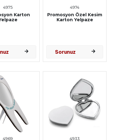
4975
4974
syon Karton
Promosyon Özel Kesim
Yelpaze
Karton Yelpaze
unuz
Sorunuz
4969
4933