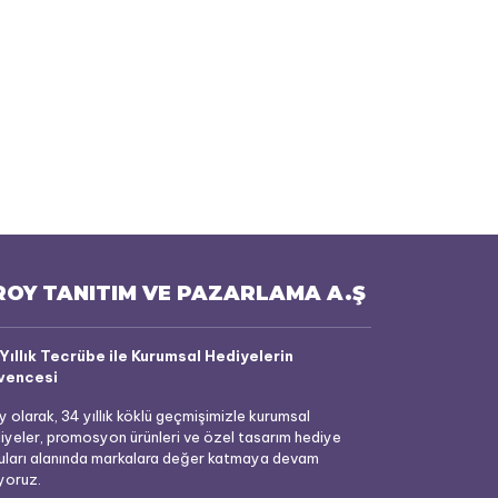
ROY TANITIM VE PAZARLAMA A.Ş
Yıllık Tecrübe ile Kurumsal Hediyelerin
vencesi
y olarak, 34 yıllık köklü geçmişimizle kurumsal
iyeler, promosyon ürünleri ve özel tasarım hediye
uları alanında markalara değer katmaya devam
yoruz.