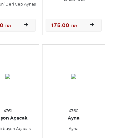
uni Deri Cep Aynası
00
175,00
TRY
TRY
4761
4760
uşon Açacak
Ayna
Tirbuşon Açacak
Ayna