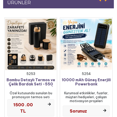
ÜRÜNLER
5253
5254
Bambu Detaylı Termos ve
10000 mAh Güneş Enerjili
Çelik Bardak Seti -550
Powerbank
ML TERMOS KUPA SETİ
Kurumsal etkinlikler, fuarlar,
Özel kutusunda sunulan bu
müşteri hediyeleri, çalışan
promosyon termos seti
motivasyon projeleri
1500 .00
TL
Sorunuz