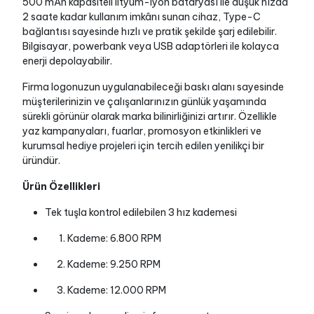
500 mAh kapasiteli lityum-iyon bataryası ile düşük hızda
2 saate kadar kullanım imkânı sunan cihaz, Type-C
bağlantısı sayesinde hızlı ve pratik şekilde şarj edilebilir.
Bilgisayar, powerbank veya USB adaptörleri ile kolayca
enerji depolayabilir.
Firma logonuzun uygulanabileceği baskı alanı sayesinde
müşterilerinizin ve çalışanlarınızın günlük yaşamında
sürekli görünür olarak marka bilinirliğinizi artırır. Özellikle
yaz kampanyaları, fuarlar, promosyon etkinlikleri ve
kurumsal hediye projeleri için tercih edilen yenilikçi bir
üründür.
Ürün Özellikleri
Tek tuşla kontrol edilebilen 3 hız kademesi
Kademe: 6.800 RPM
Kademe: 9.250 RPM
Kademe: 12.000 RPM