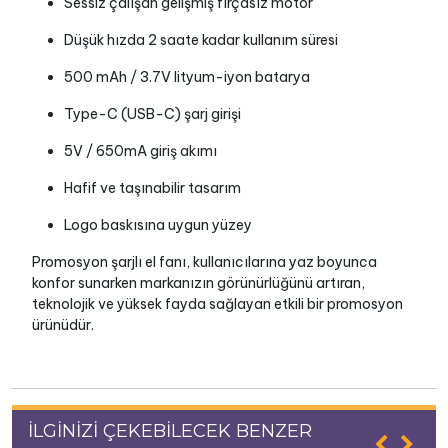
Sessiz çalışan gelişmiş fırçasız motor
Düşük hızda 2 saate kadar kullanım süresi
500 mAh / 3.7V lityum-iyon batarya
Type-C (USB-C) şarj girişi
5V / 650mA giriş akımı
Hafif ve taşınabilir tasarım
Logo baskısına uygun yüzey
Promosyon şarjlı el fanı, kullanıcılarına yaz boyunca
konfor sunarken markanızın görünürlüğünü artıran,
teknolojik ve yüksek fayda sağlayan etkili bir promosyon
ürünüdür.
İLGİNİZİ ÇEKEBİLECEK BENZER