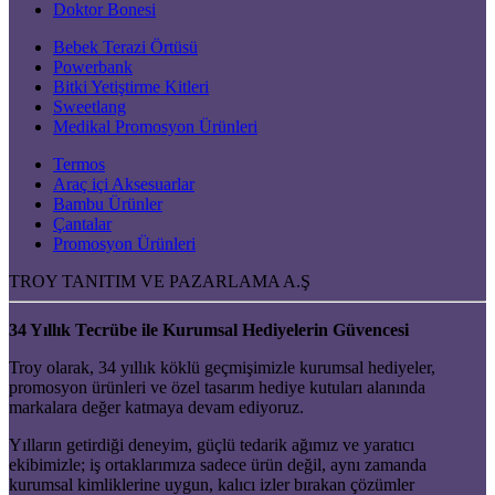
Doktor Bonesi
Bebek Terazi Örtüsü
Powerbank
Bitki Yetiştirme Kitleri
Sweetlang
Medikal Promosyon Ürünleri
Termos
Araç içi Aksesuarlar
Bambu Ürünler
Çantalar
Promosyon Ürünleri
TROY TANITIM VE PAZARLAMA A.Ş
34 Yıllık Tecrübe ile Kurumsal Hediyelerin Güvencesi
Troy olarak, 34 yıllık köklü geçmişimizle kurumsal hediyeler,
promosyon ürünleri ve özel tasarım hediye kutuları alanında
markalara değer katmaya devam ediyoruz.
Yılların getirdiği deneyim, güçlü tedarik ağımız ve yaratıcı
ekibimizle; iş ortaklarımıza sadece ürün değil, aynı zamanda
kurumsal kimliklerine uygun, kalıcı izler bırakan çözümler