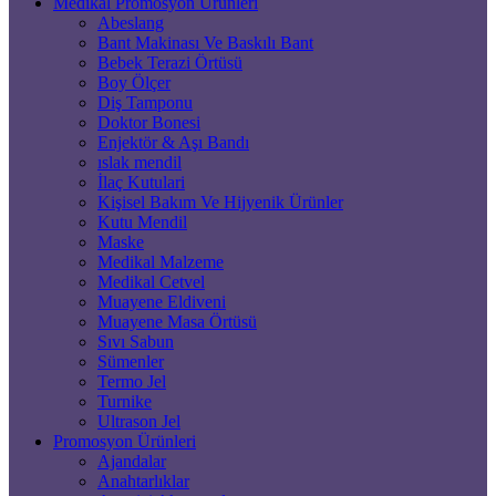
Medikal Promosyon Ürünleri
Abeslang
Bant Makinası Ve Baskılı Bant
Bebek Terazi Örtüsü
Boy Ölçer
Diş Tamponu
Doktor Bonesi
Enjektör & Aşı Bandı
ıslak mendil
İlaç Kutulari
Kişisel Bakım Ve Hijyenik Ürünler
Kutu Mendil
Maske
Medikal Malzeme
Medikal Cetvel
Muayene Eldiveni
Muayene Masa Örtüsü
Sıvı Sabun
Sümenler
Termo Jel
Turnike
Ultrason Jel
Promosyon Ürünleri
Ajandalar
Anahtarlıklar