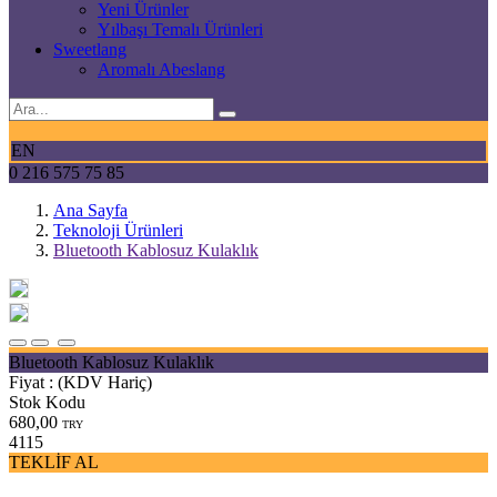
Yeni Ürünler
Yılbaşı Temalı Ürünleri
Sweetlang
Aromalı Abeslang
EN
0 216 575 75 85
Ana Sayfa
Teknoloji Ürünleri
Bluetooth Kablosuz Kulaklık
Bluetooth Kablosuz Kulaklık
Fiyat :
(KDV Hariç)
Stok Kodu
680,00
TRY
4115
TEKLİF AL