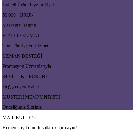
Kaliteli Ürün, Uygun Fiyat
50.000+ ÜRÜN
Markanızı Tanıtın
HIZLI TESLİMAT
Tüm Türkiye'ye Hizmet
UZMAN DESTEĞİ
Promosyon Uzmanlarıyla
34 YILLIK TECRÜBE
Değişmeyen Kalite
MÜŞTERİ MEMNUNİYETİ
Önceliğimiz Sizsiniz
MAİL BÜLTENİ
Hemen kayıt olun fırsatları kaçırmayın!