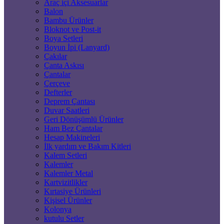
Araç içi Aksesuarlar
Balon
Bambu Ürünler
Bloknot ve Post-it
Boya Setleri
Boyun İpi (Lanyard)
Çakılar
Çanta Askısı
Çantalar
Çerçeve
Defterler
Deprem Çantası
Duvar Saatleri
Geri Dönüşümlü Ürünler
Ham Bez Çantalar
Hesap Makineleri
İlk yardım ve Bakım Kitleri
Kalem Setleri
Kalemler
Kalemler Metal
Kartvizitlikler
Kırtasiye Ürünleri
Kişisel Ürünler
Kolonya
kutulu Setler