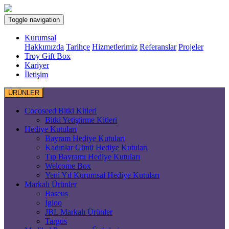
Toggle navigation
Kurumsal
Hakkımızda
Tarihçe
Hizmetlerimiz
Referanslar
Projeler
Troy Gift Box
Kariyer
İletişim
ÜRÜNLER
Cocoseed Bitki Kitleri
Bitki Yetiştirme Kitleri
Hediye Kutuları
Bayram Hediye Kutuları
Kadınlar Günü Hediye Kutuları
Tıp Bayramı Hediye Kutuları
Welcome Box
Yeni Yıl Kurumsal Hediye Kutuları
Markalı Ürünler
Baseus
İgloo
JBL Markalı Ürünler
Targus