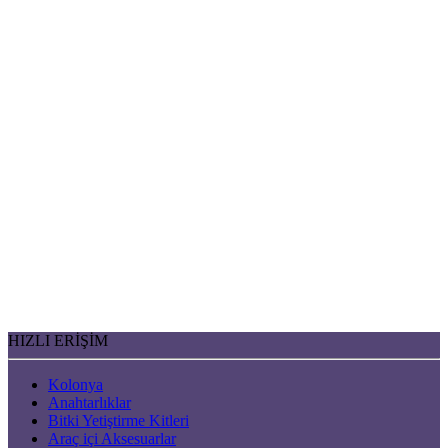
HIZLI ERİŞİM
Kolonya
Anahtarlıklar
Bitki Yetiştirme Kitleri
Araç içi Aksesuarlar